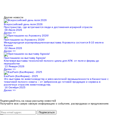
Другие новости
Всероссийский день поля 2026
Пространство, где встречаются люди и достижения аграрной отрасли
08 Июля 2026
Далее >>
Приглашаем на Агроволгу 2026!
Международная агропромышленная выставка Агроволга состоится 8-10 июля в
Казани
02 Июня 2026
Далее >>
Приглашаем на выставку Agravia!
Ключевая выставка технологий полного цикла для АПК: от поля и фермы до
переработки
13 Января 2026
Далее >>
KazFarm (КазФерма) - 2025
Это выставка по животноводству и мясо-молочной промышленности в Казахстане с
тематикой полного охвата – от эмбрионов до готовой продукции и сервиса в
различных отраслях животноводства.
16 Октября 2025
Далее >>
Подписывайтесь на нашу рассылку новостей
Получайте всю самую свежую информацию о событиях, распродажах и предложениях
Подписаться