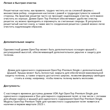
Легкая и быстрая очистка
Решетчатые настилы, как правило, трудно чистить из-за сложной формы с
множеством ребер, соединения настилов с рамой и труднодоступности нижней
стороны. На практике решетки часто не проходят надлежащую очистку, хотя важно
очистить их хорошо. Домик Open Top Premium обеспечивает удобство очистку
решеток: их можно приподнять и опрокинуть за считанные секунды. В результате
решетчатый настил снизу, а также место соединения решеток с рамой можно легко
очистить надлежащим образом.
Дополнительная защита
:
Одноместный домик OpenTop может быть дополнительно оснащен крышей с
регулируемой высотой, обеспечивающей дополнительное укрытие и защиту для
теленка.
Домик для одиночного содержания OpenTop Premium Single с дополнительной
крышей. Крыша может быть полностью закрыта для обеспечения максимальной
защиты теленка, а также открыта достаточно широко, позволяя фермеру свободно
стоять в хлеву, например, чтобы помочь теленку выпить молозиво.
Доступность:
С настоящего времени доступны домики VDK Agri OpenTop Premium Single для
одиночного содержания и Duo для парного содержания телят, в том числе с лотками
для уборки навоза и крышей для одиночного содержания OpenTop Premium Single.
Модель OpenTop Premium Triple для трехместного содержания телят появится в
наличии в первом квартале 2023 г.