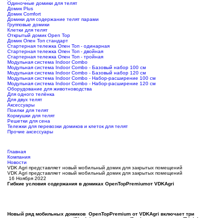
Одиночные домики для телят
Домик Plus
Домик Comfort
Домики для содержание телят парами
Групповые домики
Клетки для телят
Открытый домик Open Top
Домик Опен Топ стандарт
Стартерная тележка Опен Топ - одинарная
Стартерная тележка Опен Топ - двойная
Стартерная тележка Опен Топ - тройная
Модульная система Indoor Combo
Модульная система Indoor Combo - Базовый набор 100 см
Модульная система Indoor Combo - Базовый набор 120 см
Модульная система Indoor Combo - Набор-расширение 100 см
Модульная система Indoor Combo - Набор-расширение 120 см
Оборудование для животноводства
Для одного телёнка
Для двух телят
Аксессуары
Поилки для телят
Кормушки для телят
Решетки для сена
Тележки для перевозки домиков и клеток для телят
Прочие аксессуары
Главная
Компания
Новости
VDK Agri представляет новый мобильный домик для закрытых помещений
VDK Agri представляет новый мобильный домик для закрытых помещений
16 Ноября 2022
Гибкие условия содержания в домиках
OpenTop
Premium
от
VDK
Agri
Новый ряд мобильных домиков
OpenTop
Premium
от
VDK
Agri
включает три