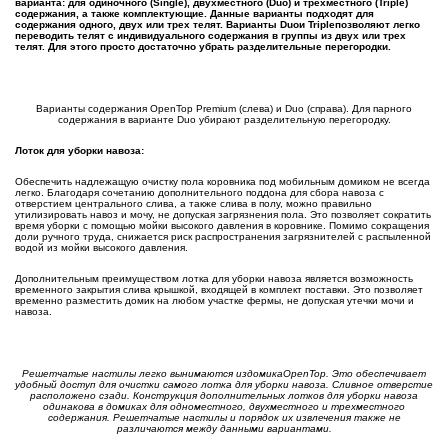
варианта: для одиночного (
Single
), двухместного (
Duo
) и трехместного (
Triple
)
содержания, а также комплектующие. Данные варианты подходят для
содержания одного, двух или трех телят. Варианты
Duo
и
Triple
позволяют легко
переводить телят с индивидуального содержания в группы из двух или трех
телят. Для этого просто достаточно убрать разделительные перегородки.
Варианты содержания OpenTop Premium (слева) и Duo (справа). Для парного
содержания в варианте Duo убирают разделительную перегородку.
Лоток для уборки навоза:
Обеспечить надлежащую очистку пола коровника под мобильным домиком не всегда
легко. Благодаря сочетанию дополнительного поддона для сбора навоза с
отверстием центрального слива, а также слива в полу, можно правильно
утилизировать навоз и мочу, не допуская загрязнения пола. Это позволяет сократить
время уборки с помощью мойки высокого давления в коровнике. Помимо сокращения
доли ручного труда, снижается риск распространения загрязнителей с распыленной
водой из мойки высокого давления.
Дополнительным преимуществом лотка для уборки навоза является возможность
временного закрытия слива крышкой, входящей в комплект поставки. Это позволяет
временно разместить домик на любом участке фермы, не допуская утечки мочи и
навоза.
Решетчатые настилы легко
вы
нимаются
из
домика
OpenTop
. Это обеспечивает
удобный доступ для очистки самого лотка для уборки навоза. Сливное отверстие
расположено сзади. Конструкция дополнительных лотков для уборки навоза
одинакова в
домиках
для одноместного, двухместного и трехместного
содержания. Решетчатые настилы и порядок их извлечения также не
различаются между данными вариантами.