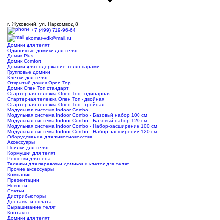
г. Жуковский, ул. Наркомвод 8
+7 (499) 719-96-64
ekomar-vdk@mail.ru
Домики для телят
Одиночные домики для телят
Домик Plus
Домик Comfort
Домики для содержание телят парами
Групповые домики
Клетки для телят
Открытый домик Open Top
Домик Опен Топ стандарт
Стартерная тележка Опен Топ - одинарная
Стартерная тележка Опен Топ - двойная
Стартерная тележка Опен Топ - тройная
Модульная система Indoor Combo
Модульная система Indoor Combo - Базовый набор 100 см
Модульная система Indoor Combo - Базовый набор 120 см
Модульная система Indoor Combo - Набор-расширение 100 см
Модульная система Indoor Combo - Набор-расширение 120 см
Оборудование для животноводства
Аксессуары
Поилки для телят
Кормушки для телят
Решетки для сена
Тележки для перевозки домиков и клеток для телят
Прочие аксессуары
Компания
Презентации
Новости
Статьи
Дистрибьюторы
Доставка и оплата
Выращивание телят
Контакты
Домики для телят