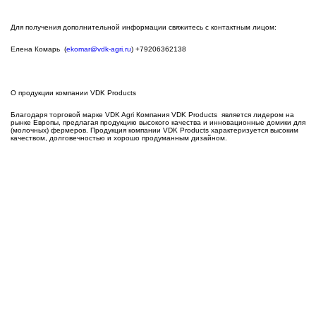
Для получения дополнительной информации свяжитесь с контактным лицом:
Елена Комарь (
ekomar@vdk-agri.ru
) +79206362138
О продукции компании VDK Products
Благодаря торговой марке VDK Agri Компания VDK Products является лидером на
рынке Европы, предлагая продукцию высокого качества и инновационные домики для
(молочных) фермеров. Продукция компании VDK Products характеризуется высоким
качеством, долговечностью и хорошо продуманным дизайном.