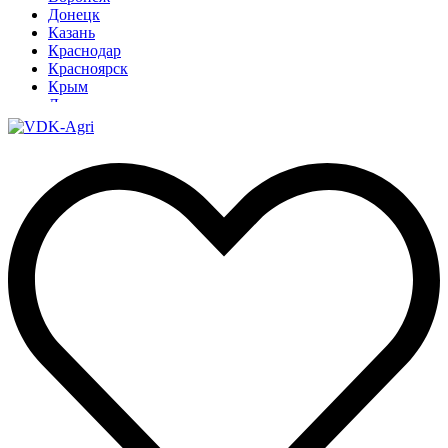
Донецк
Казань
Краснодар
Красноярск
Крым
Луганск
Москва
Нижний Новгород
Новосибирск
Омск
Павлодар
Ростов
Ростов-на-Дону
Рязань
Санкт-Петербург
Ставрополь
Тамбов
Тюмень
Узбекистан
Ульяновск
Ярославль