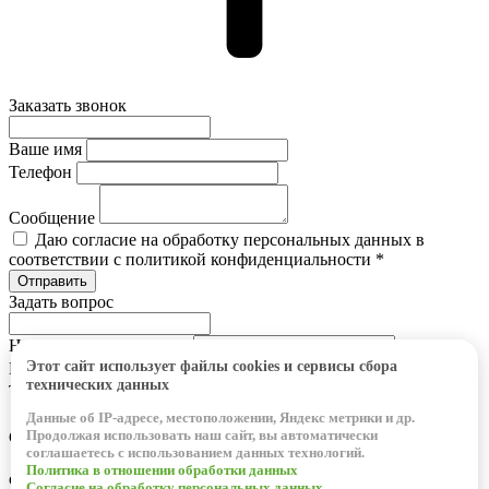
Заказать звонок
Ваше имя
Телефон
Сообщение
Даю согласие на обработку персональных данных в
соответствии с политикой конфиденциальности *
Задать вопрос
Наименование позиции
Этот сайт использует файлы cookies и сервисы сбора
Ваше имя
технических данных
Телефон
Данные об IP-адресе, местоположении, Яндекс метрики и др.
Продолжая использовать наш сайт, вы автоматически
Сообщение
соглашаетесь с использованием данных технологий.
Даю согласие на обработку персональных данных в
Политика в отношении обработки данных
соответствии с политикой конфиденциальности *
Согласие на обработку персональных данных