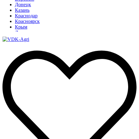
Донецк
Казань
Краснодар
Красноярск
Крым
Луганск
Москва
Нижний Новгород
Новосибирск
Омск
Павлодар
Ростов
Ростов-на-Дону
Рязань
Санкт-Петербург
Ставрополь
Тамбов
Тюмень
Узбекистан
Ульяновск
Ярославль