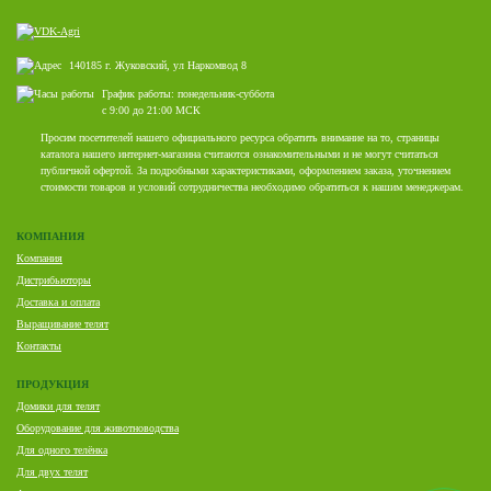
140185 г. Жуковский, ул Наркомвод 8
График работы: понедельник-суббота
с 9:00 до 21:00 МСК
Просим посетителей нашего официального ресурса обратить внимание на то, страницы
каталога нашего интернет-магазина считаются ознакомительными и не могут считаться
публичной офертой. За подробными характеристиками, оформлением заказа, уточнением
стоимости товаров и условий сотрудничества необходимо обратиться к нашим менеджерам.
КОМПАНИЯ
Компания
Дистрибьюторы
Доставка и оплата
Выращивание телят
Контакты
ПРОДУКЦИЯ
Домики для телят
Оборудование для животноводства
Для одного телёнка
Для двух телят